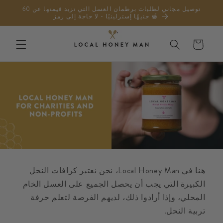
تخطى
توصيل مجاني لطلبات برطمان العسل التي تزيد قيمتها عن 60
الى
جنيهًا إسترلينيًا - لا حاجة إلى رمز 🍯
المحتوى
عربة
التسوق
هنا في Local Honey Man، نحن نعتبر كرافات النحل
الكبيرة التي يجب أن يحصل الجميع على العسل الخام
المحلي، وإذا أرادوا ذلك، لديهم الفرصة لتعلم حرفة
تربية النحل.