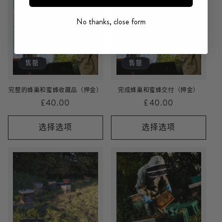
No thanks, close form
售罄
售罄
完整的蜂巢和蜜蜂收藏品（押金）
完成蜂巢和蜜蜂交付（押金）
常
£40.00
常
£40.00
规
规
价
价
选择选项
选择选项
格
格