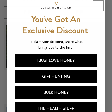
常
£40.00
常
£40.00
规
规
价
价
售罄
售罄
You've Got An
格
格
Exclusive Discount
To claim your discount, share what
brings you to the hive:
I JUST LOVE HONEY
售罄
售罄
朗氏蜜蜂收藏 (保藏)
朗氏蜜蜂核交付（存款）2024
GIFT HUNTING
常
£40.00
常
£40.00
规
规
BULK HONEY
价
价
售罄
售罄
格
格
THE HEALTH STUFF