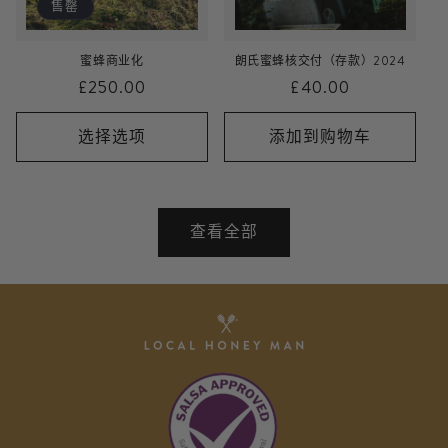
售罄
蜜蜂商业化
朗氏蜜蜂核交付（存款）2024
常
£250.00
常
£40.00
规
规
价
价
选择选项
添加到购物车
格
格
查看全部